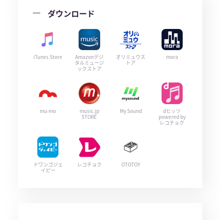
ダウンロード
iTunes Store
Amazonデジ
オリミュウス
mora
タルミュージ
トア
ックストア
mu-mo
music.jp
My Sound
dヒッツ
STORE
powered by
レコチョク
ドワンゴジェ
レコチョク
OTOTOY
イピー