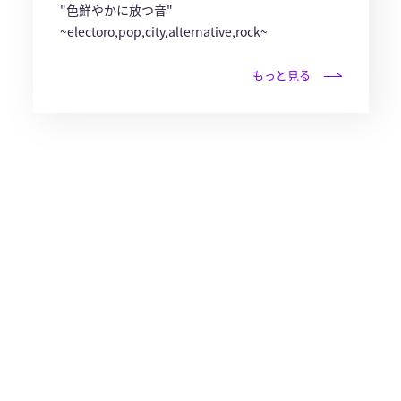
"色鮮やかに放つ音"
~electoro,pop,city,alternative,rock~
もっと見る
© avex