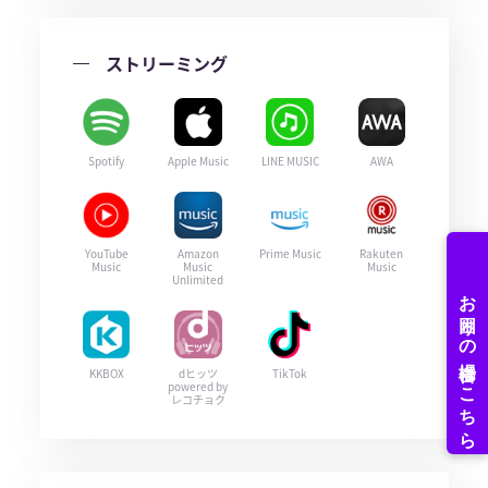
ストリーミング
Spotify
Apple Music
LINE MUSIC
AWA
YouTube
Amazon
Prime Music
Rakuten
Music
Music
Music
Unlimited
KKBOX
dヒッツ
TikTok
powered by
レコチョク