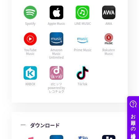
Spotify
Apple Music
LINE MUSIC
AWA
YouTube
Amazon
Prime Music
Rakuten
Music
Music
Music
Unlimited
KKBOX
dヒッツ
TikTok
powered by
レコチョク
ダウンロード