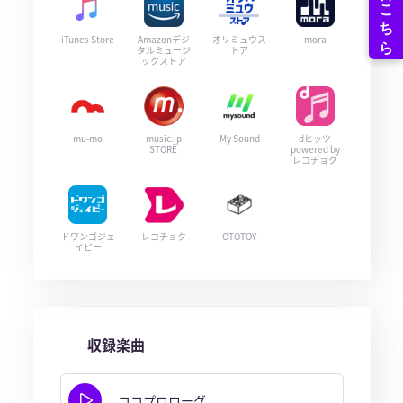
iTunes Store
Amazonデジ
オリミュウス
mora
タルミュージ
トア
ックストア
mu-mo
music.jp
My Sound
dヒッツ
STORE
powered by
レコチョク
ドワンゴジェ
レコチョク
OTOTOY
イピー
収録楽曲
ココプロローグ