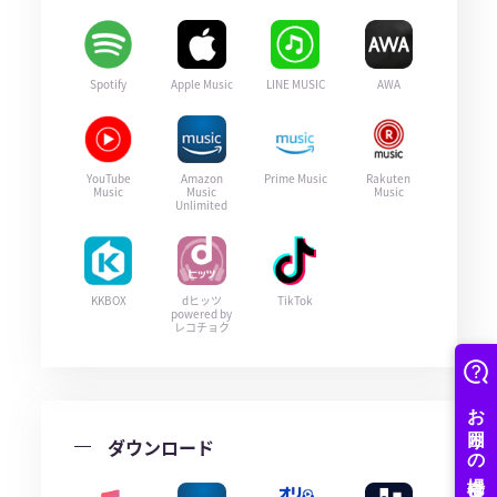
Spotify
Apple Music
LINE MUSIC
AWA
YouTube
Amazon
Prime Music
Rakuten
Music
Music
Music
Unlimited
KKBOX
dヒッツ
TikTok
powered by
レコチョク
ダウンロード