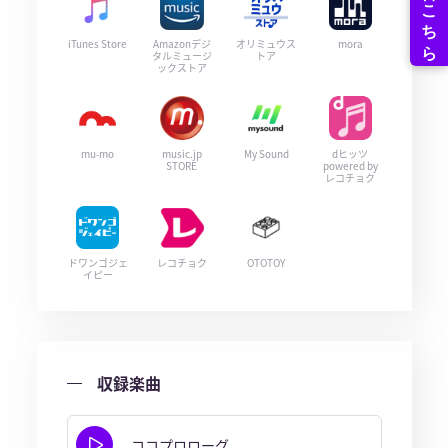
iTunes Store
Amazonデジ
オリミュウス
mora
タルミュージ
トア
ックストア
mu-mo
music.jp
My Sound
dヒッツ
STORE
powered by
レコチョク
ドワンゴジェ
レコチョク
OTOTOY
イピー
収録楽曲
ココプロローグ