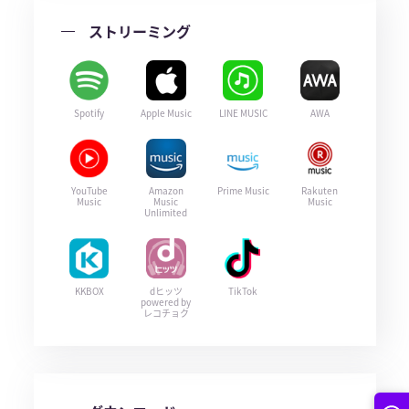
ストリーミング
Spotify
Apple Music
LINE MUSIC
AWA
YouTube
Amazon
Prime Music
Rakuten
Music
Music
Music
Unlimited
KKBOX
dヒッツ
TikTok
powered by
レコチョク