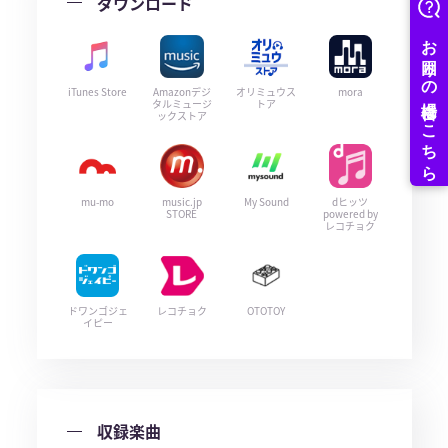
ダウンロード
iTunes Store
Amazonデジ
オリミュウス
mora
タルミュージ
トア
ックストア
mu-mo
music.jp
My Sound
dヒッツ
STORE
powered by
レコチョク
ドワンゴジェ
レコチョク
OTOTOY
イピー
収録楽曲