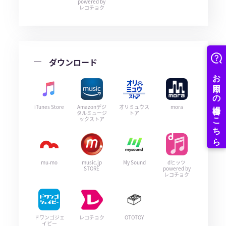
powered by
レコチョク
ダウンロード
iTunes Store
Amazonデジ
オリミュウス
mora
タルミュージ
トア
ックストア
mu-mo
music.jp
My Sound
dヒッツ
STORE
powered by
レコチョク
ドワンゴジェ
レコチョク
OTOTOY
イピー