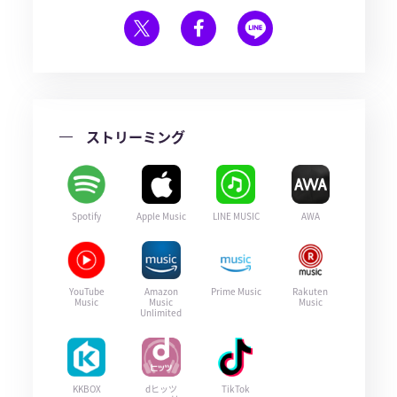
ストリーミング
Spotify
Apple Music
LINE MUSIC
AWA
YouTube
Amazon
Prime Music
Rakuten
Music
Music
Music
Unlimited
KKBOX
dヒッツ
TikTok