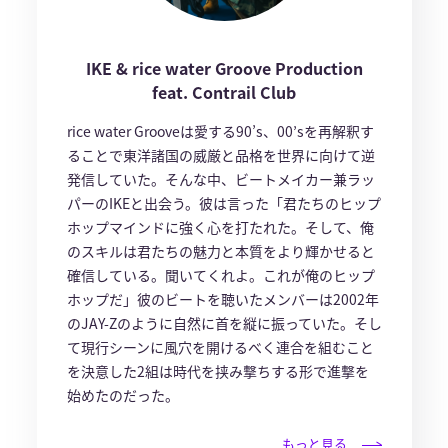
IKE & rice water Groove Production
feat. Contrail Club
rice water Grooveは愛する90’s、00’sを再解釈す
ることで東洋諸国の威厳と品格を世界に向けて逆
発信していた。そんな中、ビートメイカー兼ラッ
パーのIKEと出会う。彼は言った「君たちのヒップ
ホップマインドに強く心を打たれた。そして、俺
のスキルは君たちの魅力と本質をより輝かせると
確信している。聞いてくれよ。これが俺のヒップ
ホップだ」彼のビートを聴いたメンバーは2002年
のJAY-Zのように自然に首を縦に振っていた。そし
て現行シーンに風穴を開けるべく連合を組むこと
を決意した2組は時代を挟み撃ちする形で進撃を
始めたのだった。
もっと見る