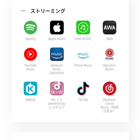
ストリーミング
Spotify
Apple Music
LINE MUSIC
AWA
YouTube
Amazon
Prime Music
Rakuten
Music
Music
Music
Unlimited
KKBOX
dヒッツ
TikTok
NetEase
powered by
Cloud
レコチョク
Music（网易
云音乐）