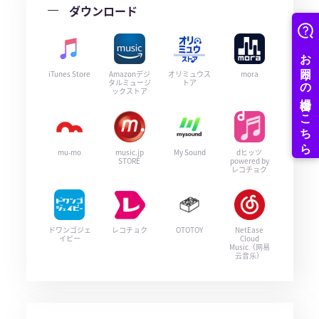
ダウンロード
iTunes Store
Amazonデジ
オリミュウス
mora
タルミュージ
トア
ックストア
mu-mo
music.jp
My Sound
dヒッツ
STORE
powered by
レコチョク
ドワンゴジェ
レコチョク
OTOTOY
NetEase
イピー
Cloud
Music（网易
云音乐）