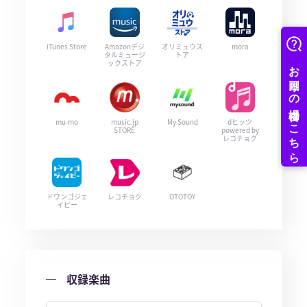
iTunes Store
Amazonデジ
オリミュウス
mora
タルミュージ
トア
ックストア
mu-mo
music.jp
My Sound
dヒッツ
STORE
powered by
レコチョク
ドワンゴジェ
レコチョク
OTOTOY
イピー
収録楽曲