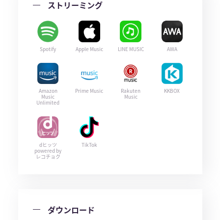
ストリーミング
Spotify
Apple Music
LINE MUSIC
AWA
Amazon
Prime Music
Rakuten
KKBOX
Music
Music
Unlimited
dヒッツ
TikTok
powered by
レコチョク
ダウンロード