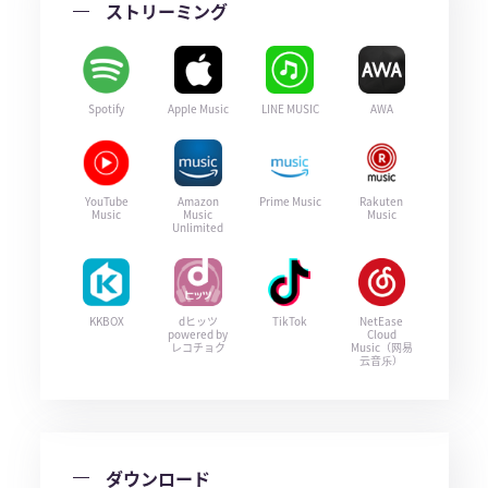
ストリーミング
Spotify
Apple Music
LINE MUSIC
AWA
YouTube
Amazon
Prime Music
Rakuten
Music
Music
Music
Unlimited
KKBOX
dヒッツ
TikTok
NetEase
powered by
Cloud
レコチョク
Music（网易
云音乐）
ダウンロード