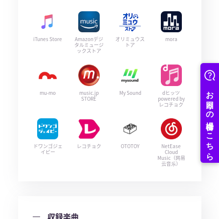
iTunes Store
Amazonデジ
オリミュウス
mora
タルミュージ
トア
ックストア
mu-mo
music.jp
My Sound
dヒッツ
STORE
powered by
レコチョク
ドワンゴジェ
レコチョク
OTOTOY
NetEase
イピー
Cloud
Music（网易
云音乐）
収録楽曲