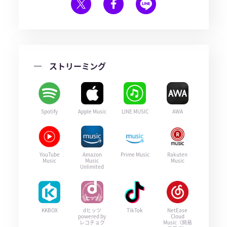
ストリーミング
Spotify
Apple Music
LINE MUSIC
AWA
YouTube
Amazon
Prime Music
Rakuten
Music
Music
Music
Unlimited
KKBOX
dヒッツ
TikTok
NetEase
powered by
Cloud
レコチョク
Music（网易