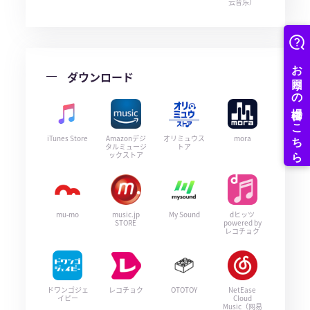
云音乐）
ダウンロード
iTunes Store
Amazonデジ
オリミュウス
mora
タルミュージ
トア
ックストア
mu-mo
music.jp
My Sound
dヒッツ
STORE
powered by
レコチョク
ドワンゴジェ
レコチョク
OTOTOY
NetEase
イピー
Cloud
Music（网易