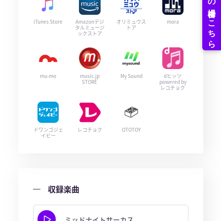
iTunes Store
Amazonデジ
オリミュウス
mora
タルミュージ
トア
ックストア
mu-mo
music.jp
My Sound
dヒッツ
STORE
powered by
レコチョク
ドワンゴジェ
レコチョク
OTOTOY
イピー
収録楽曲
ミッドナイトサーカス