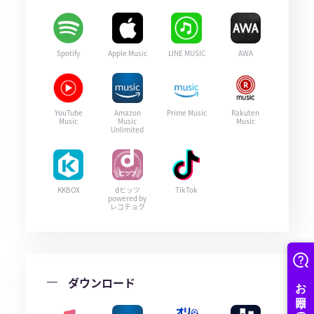
Spotify
Apple Music
LINE MUSIC
AWA
YouTube
Amazon
Prime Music
Rakuten
Music
Music
Music
Unlimited
KKBOX
dヒッツ
TikTok
powered by
レコチョク
ダウンロード