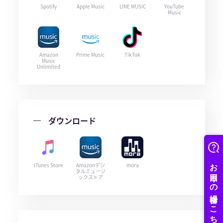
Spotify
Apple Music
LINE MUSIC
YouTube
Music
Amazon
Prime Music
TikTok
Music
Unlimited
ダウンロード
iTunes Store
Amazonデジ
mora
タルミュージ
ックストア