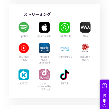
ストリーミング
Spotify
Apple Music
LINE MUSIC
AWA
YouTube
Amazon
Prime Music
Rakuten
Music
Music
Music
Unlimited
KKBOX
dヒッツ
TikTok
powered by
レコチョク