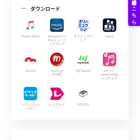
ダウンロード
iTunes Store
Amazonデジ
オリミュウス
mora
タルミュージ
トア
ックストア
mu-mo
music.jp
My Sound
dヒッツ
STORE
powered by
レコチョク
ドワンゴジェ
レコチョク
OTOTOY
イピー