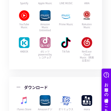
Spotify
Apple Music
LINE MUSIC
AWA
YouTube
Amazon
Prime Music
Rakuten
Music
Music
Music
Unlimited
KKBOX
dヒッツ
TikTok
NetEase
powered by
Cloud
レコチョク
Music（网易
云音乐）
ダウンロード
iTunes Store
Amazonデジ
オリミュウス
mora