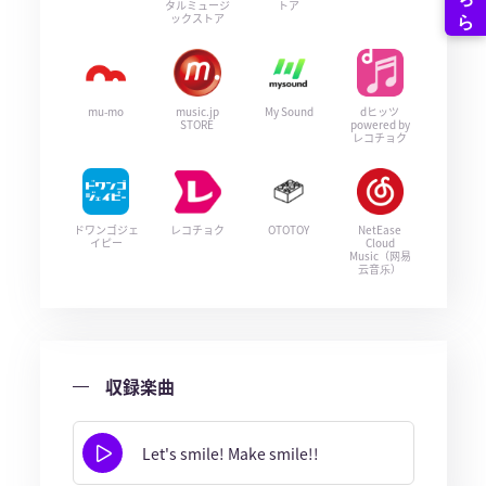
タルミュージ
トア
ックストア
mu-mo
music.jp
My Sound
dヒッツ
STORE
powered by
レコチョク
ドワンゴジェ
レコチョク
OTOTOY
NetEase
イピー
Cloud
Music（网易
云音乐）
収録楽曲
Let's smile! Make smile!!