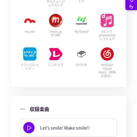
タルミュージ
トア
ックストア
mu-mo
music.jp
My Sound
dヒッツ
STORE
powered by
レコチョク
ドワンゴジェ
レコチョク
OTOTOY
NetEase
イピー
Cloud
Music（网易
云音乐）
収録楽曲
Let's smile! Make smile!!