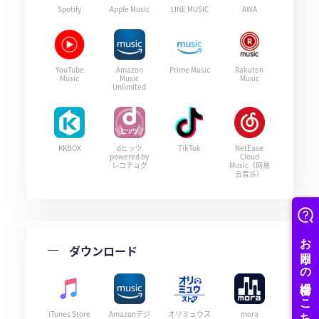
Spotify
Apple Music
LINE MUSIC
AWA
YouTube
Amazon
Prime Music
Rakuten
Music
Music
Music
Unlimited
KKBOX
dヒッツ
TikTok
NetEase
powered by
Cloud
レコチョク
Music（网易
云音乐）
ダウンロード
iTunes Store
Amazonデジ
オリミュウス
mora