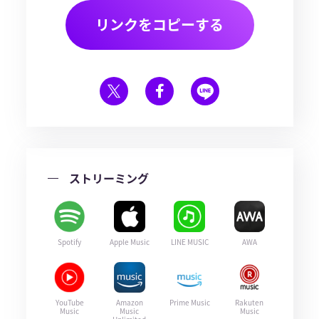
リンクをコピーする
ストリーミング
Spotify
Apple Music
LINE MUSIC
AWA
YouTube
Amazon
Prime Music
Rakuten
Music
Music
Music