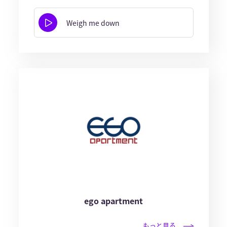
Weigh me down
ego apartment
もっと見る