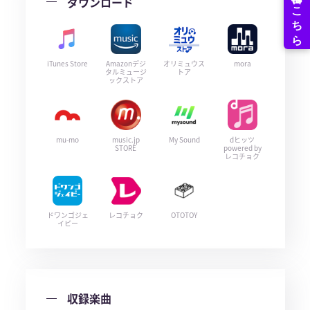
ダウンロード
iTunes Store
Amazonデジ
オリミュウス
mora
タルミュージ
トア
ックストア
mu-mo
music.jp
My Sound
dヒッツ
STORE
powered by
レコチョク
ドワンゴジェ
レコチョク
OTOTOY
イピー
収録楽曲