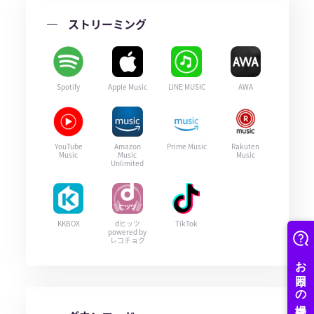
ストリーミング
Spotify
Apple Music
LINE MUSIC
AWA
YouTube
Amazon
Prime Music
Rakuten
Music
Music
Music
Unlimited
KKBOX
dヒッツ
TikTok
powered by
レコチョク