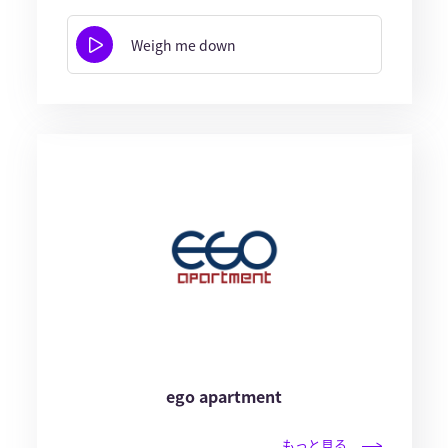
Weigh me down
ego apartment
もっと見る