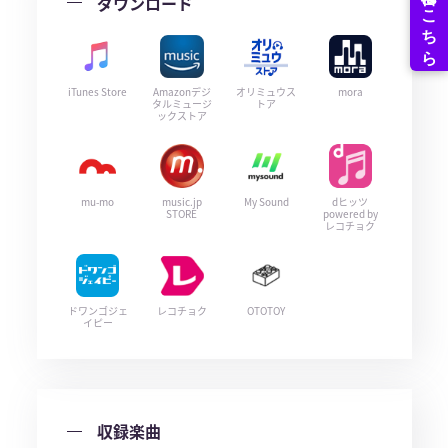
ダウンロード
iTunes Store
Amazonデジ
オリミュウス
mora
タルミュージ
トア
ックストア
mu-mo
music.jp
My Sound
dヒッツ
STORE
powered by
レコチョク
ドワンゴジェ
レコチョク
OTOTOY
イピー
収録楽曲