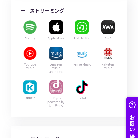
ストリーミング
Spotify
Apple Music
LINE MUSIC
AWA
YouTube
Amazon
Prime Music
Rakuten
Music
Music
Music
Unlimited
KKBOX
dヒッツ
TikTok
powered by
レコチョク