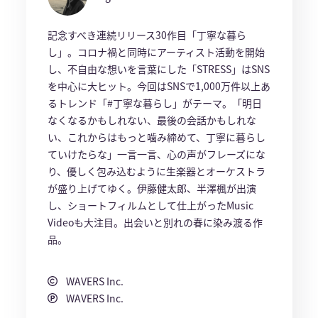
記念すべき連続リリース30作目「丁寧な暮ら
し」。コロナ禍と同時にアーティスト活動を開始
し、不自由な想いを言葉にした「STRESS」はSNS
を中心に大ヒット。今回はSNSで1,000万件以上あ
るトレンド「#丁寧な暮らし」がテーマ。「明日
なくなるかもしれない、最後の会話かもしれな
い、これからはもっと噛み締めて、丁寧に暮らし
ていけたらな」一言一言、心の声がフレーズにな
り、優しく包み込むように生楽器とオーケストラ
が盛り上げてゆく。伊藤健太郎、半澤楓が出演
し、ショートフィルムとして仕上がったMusic
Videoも大注目。出会いと別れの春に染み渡る作
品。
WAVERS Inc.
WAVERS Inc.