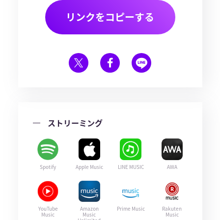
リンクをコピーする
ストリーミング
Spotify
Apple Music
LINE MUSIC
AWA
YouTube
Amazon
Prime Music
Rakuten
Music
Music
Music