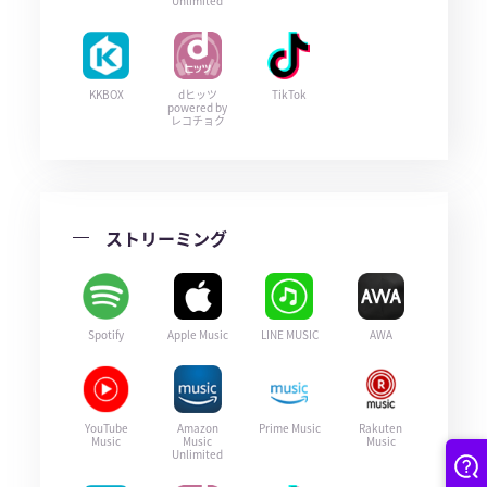
Unlimited
KKBOX
dヒッツ
TikTok
powered by
レコチョク
ストリーミング
Spotify
Apple Music
LINE MUSIC
AWA
YouTube
Amazon
Prime Music
Rakuten
Music
Music
Music
Unlimited