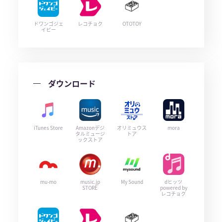
ドワンゴジェ
レコチョク
OTOTOY
イピー
ダウンロード
iTunes Store
Amazonデジ
オリミュウス
mora
タルミュージ
トア
ックストア
mu-mo
music.jp
My Sound
dヒッツ
STORE
powered by
レコチョク