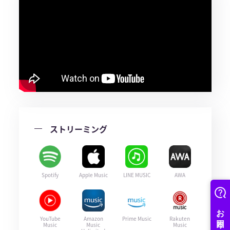
ストリーミング
Spotify
Apple Music
LINE MUSIC
AWA
YouTube
Amazon
Prime Music
Rakuten
Music
Music
Music