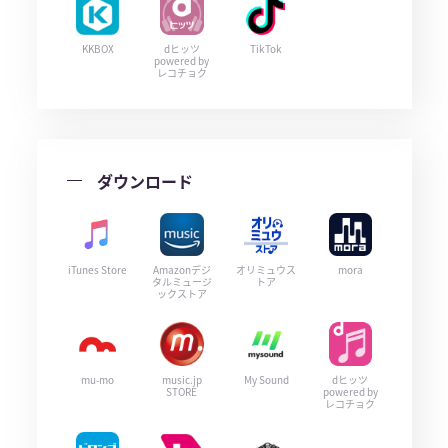
KKBOX
dヒッツ
TikTok
powered by
レコチョク
ダウンロード
iTunes Store
Amazonデジ
オリミュウス
mora
タルミュージ
トア
ックストア
mu-mo
music.jp
My Sound
dヒッツ
STORE
powered by
レコチョク