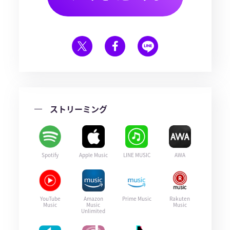
ストリーミング
Spotify
Apple Music
LINE MUSIC
AWA
YouTube
Amazon
Prime Music
Rakuten
Music
Music
Music
Unlimited