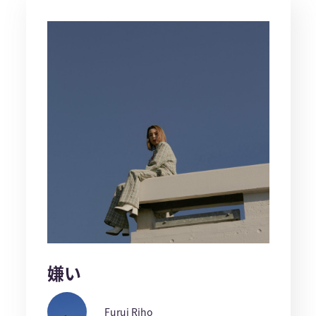
嫌い
Furui Riho