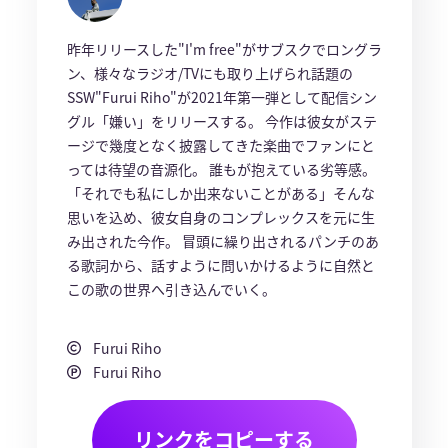
昨年リリースした"I'm free"がサブスクでロングラ
ン、様々なラジオ/TVにも取り上げられ話題の
SSW"Furui Riho"が2021年第一弾として配信シン
グル「嫌い」をリリースする。 今作は彼女がステ
ージで幾度となく披露してきた楽曲でファンにと
っては待望の音源化。 誰もが抱えている劣等感。
「それでも私にしか出来ないことがある」そんな
思いを込め、彼女自身のコンプレックスを元に生
み出された今作。 冒頭に繰り出されるパンチのあ
る歌詞から、話すように問いかけるように自然と
この歌の世界へ引き込んでいく。
Furui Riho
Furui Riho
リンクをコピーする