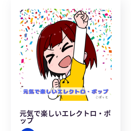
元気で楽しいエレクトロ・ポ
ップ