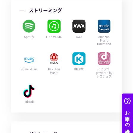
ストリーミング
Spotify
LINE MUSIC
AWA
Amazon
Music
Unlimited
Prime Music
Rakuten
KKBOX
dヒッツ
Music
powered by
レコチョク
TikTok