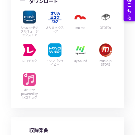
ダウンロード
Amazonデジ
オリミュウス
mu-mo
OTOTOY
タルミュージ
トア
ックストア
レコチョク
ドワンゴジェ
My Sound
music.jp
イピー
STORE
dヒッツ
powered by
レコチョク
収録楽曲