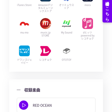
iTunes Store
Amazonデジ
オリミュウス
mora
タルミュージ
トア
ックストア
mu-mo
music.jp
My Sound
dヒッツ
STORE
powered by
レコチョク
ドワンゴジェ
レコチョク
OTOTOY
イピー
収録楽曲
RED OCEAN