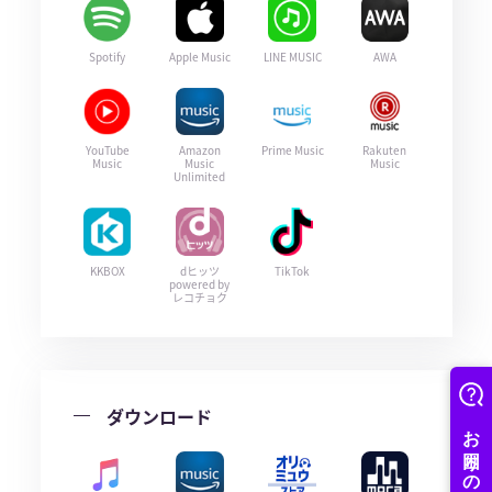
Spotify
Apple Music
LINE MUSIC
AWA
YouTube
Amazon
Prime Music
Rakuten
Music
Music
Music
Unlimited
KKBOX
dヒッツ
TikTok
powered by
レコチョク
ダウンロード