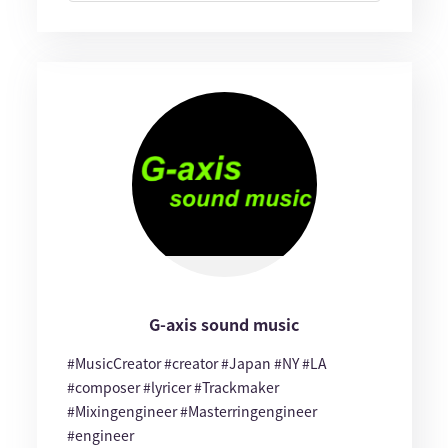
G-axis sound music
#MusicCreator #creator #Japan #NY #LA
#composer #lyricer #Trackmaker
#Mixingengineer #Masterringengineer
#engineer