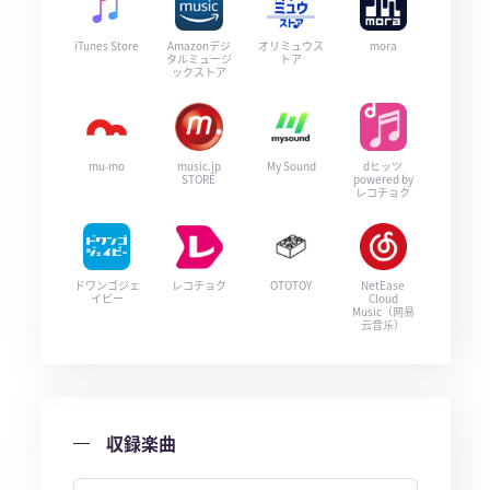
iTunes Store
Amazonデジ
オリミュウス
mora
タルミュージ
トア
ックストア
mu-mo
music.jp
My Sound
dヒッツ
STORE
powered by
レコチョク
ドワンゴジェ
レコチョク
OTOTOY
NetEase
イピー
Cloud
Music（网易
云音乐）
収録楽曲