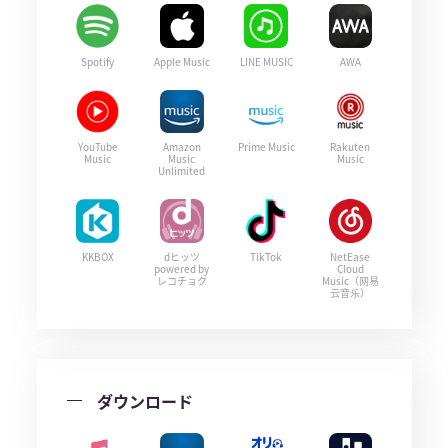
Spotify
Apple Music
LINE MUSIC
AWA
YouTube
Amazon
Prime Music
Rakuten
Music
Music
Music
Unlimited
KKBOX
dヒッツ
TikTok
NetEase
powered by
Cloud
レコチョク
Music（网易
云音乐）
ダウンロード