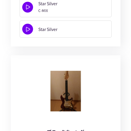
Star Silver
C-MIX
Star Silver