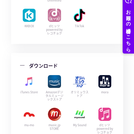
Unlimited
KKBOX
dヒッツ
TikTok
powered by
レコチョク
ダウンロード
iTunes Store
Amazonデジ
オリミュウス
mora
タルミュージ
トア
ックストア
mu-mo
music.jp
My Sound
dヒッツ
STORE
powered by
レコチョク