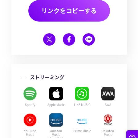
リンクをコピーする
ストリーミング
Spotify
Apple Music
LINE MUSIC
AWA
YouTube
Amazon
Prime Music
Rakuten
Music
Music
Music