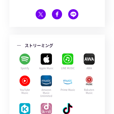
ストリーミング
Spotify
Apple Music
LINE MUSIC
AWA
YouTube
Amazon
Prime Music
Rakuten
Music
Music
Music
Unlimited