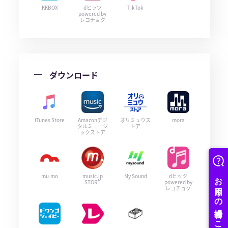
KKBOX
dヒッツ
TikTok
powered by
レコチョク
ダウンロード
iTunes Store
Amazonデジ
オリミュウス
mora
タルミュージ
トア
ックストア
mu-mo
music.jp
My Sound
dヒッツ
STORE
powered by
レコチョク