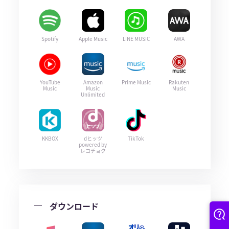
Spotify
Apple Music
LINE MUSIC
AWA
YouTube
Amazon
Prime Music
Rakuten
Music
Music
Music
Unlimited
KKBOX
dヒッツ
TikTok
powered by
レコチョク
ダウンロード