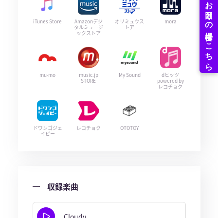
iTunes Store
Amazonデジ
オリミュウス
mora
タルミュージ
トア
ックストア
mu-mo
music.jp
My Sound
dヒッツ
STORE
powered by
レコチョク
ドワンゴジェ
レコチョク
OTOTOY
イピー
収録楽曲
Cloudy