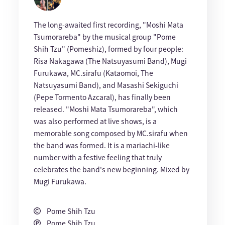
The long-awaited first recording, "Moshi Mata
Tsumorareba" by the musical group "Pome
Shih Tzu" (Pomeshiz), formed by four people:
Risa Nakagawa (The Natsuyasumi Band), Mugi
Furukawa, MC.sirafu (Kataomoi, The
Natsuyasumi Band), and Masashi Sekiguchi
(Pepe Tormento Azcaral), has finally been
released. "Moshi Mata Tsumorareba", which
was also performed at live shows, is a
memorable song composed by MC.sirafu when
the band was formed. It is a mariachi-like
number with a festive feeling that truly
celebrates the band's new beginning. Mixed by
Mugi Furukawa.
Pome Shih Tzu
Pome Shih Tzu