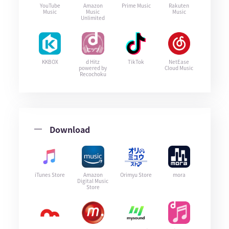
YouTube
Amazon
Prime Music
Rakuten
Music
Music
Music
Unlimited
KKBOX
d Hitz
TikTok
NetEase
powered by
Cloud Music
Recochoku
Download
iTunes Store
Amazon
Orimyu Store
mora
Digital Music
Store