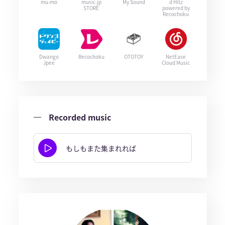
mu-mo
music.jp
My Sound
d Hitz
STORE
powered by
Recochoku
Dwango
Recochoku
OTOTOY
NetEase
Jpee
Cloud Music
Recorded music
もしもまた集まれれば