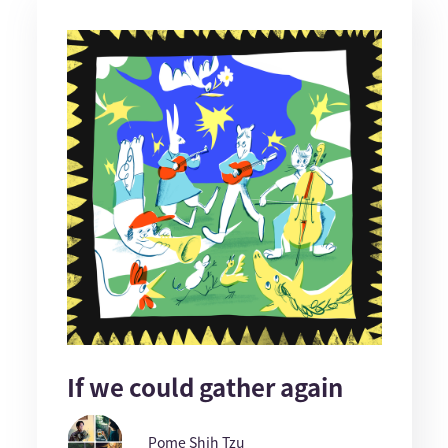
If we could gather again
Pome Shih Tzu