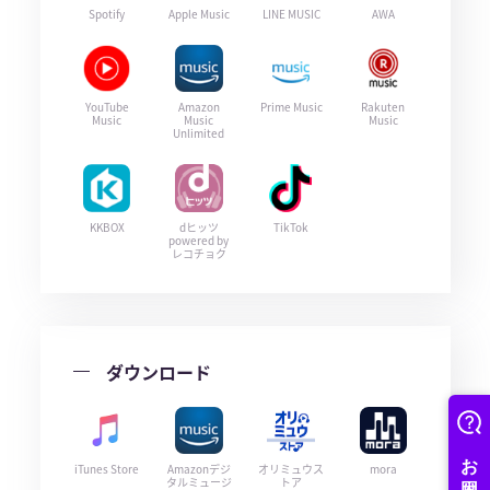
Spotify
Apple Music
LINE MUSIC
AWA
YouTube
Amazon
Prime Music
Rakuten
Music
Music
Music
Unlimited
KKBOX
dヒッツ
TikTok
powered by
レコチョク
ダウンロード
iTunes Store
Amazonデジ
オリミュウス
mora
タルミュージ
トア