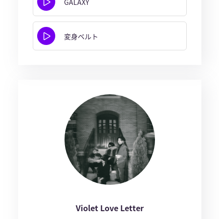
GALAXY
変身ベルト
Violet Love Letter