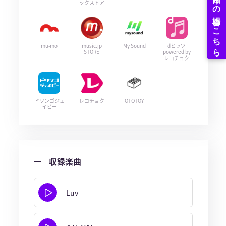
ックストア
mu-mo
music.jp
My Sound
dヒッツ
STORE
powered by
レコチョク
ドワンゴジェ
レコチョク
OTOTOY
イピー
収録楽曲
Luv