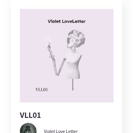
VLL01
Violet Love Letter