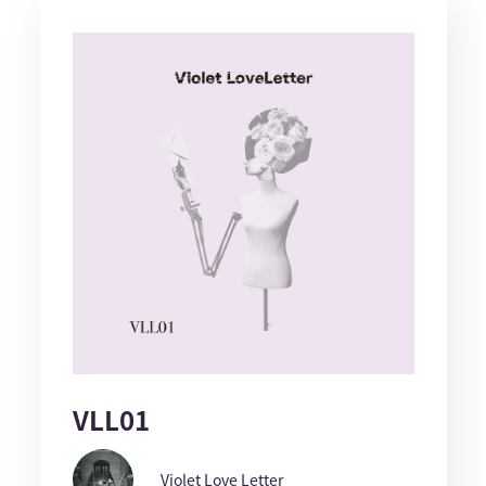
VLL01
Violet Love Letter