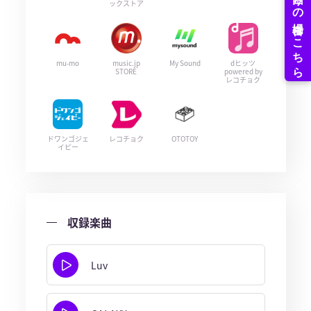
ックストア
mu-mo
music.jp
My Sound
dヒッツ
STORE
powered by
レコチョク
ドワンゴジェ
レコチョク
OTOTOY
イピー
収録楽曲
Luv