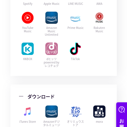
Spotify
Apple Music
LINE MUSIC
AWA
YouTube
Amazon
Prime Music
Rakuten
Music
Music
Music
Unlimited
KKBOX
dヒッツ
TikTok
powered by
レコチョク
ダウンロード
iTunes Store
Amazonデジ
オリミュウス
mora
タルミュージ
トア