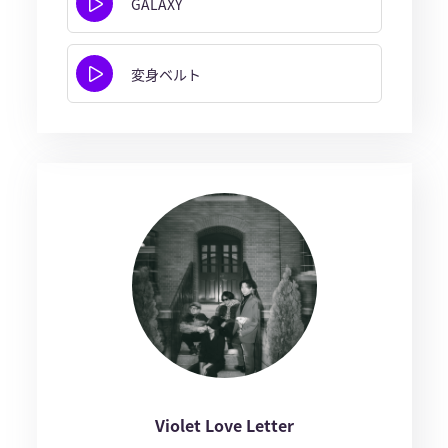
GALAXY
変身ベルト
Violet Love Letter