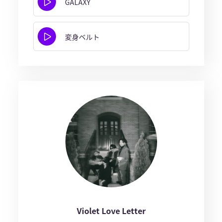
GALAXY
変身ベルト
Violet Love Letter