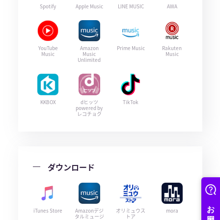
Spotify
Apple Music
LINE MUSIC
AWA
YouTube
Amazon
Prime Music
Rakuten
Music
Music
Music
Unlimited
KKBOX
dヒッツ
TikTok
powered by
レコチョク
ダウンロード
iTunes Store
Amazonデジ
オリミュウス
mora
タルミュージ
トア