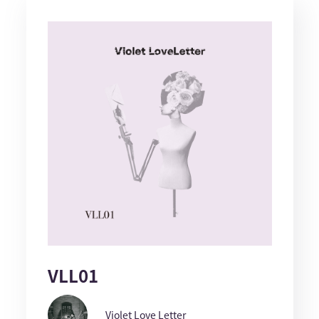
VLL01
Violet Love Letter