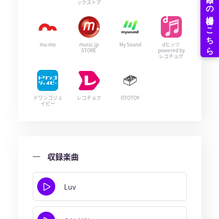
ックストア
mu-mo
music.jp
My Sound
dヒッツ
STORE
powered by
レコチョク
ドワンゴジェ
レコチョク
OTOTOY
イピー
収録楽曲
Luv