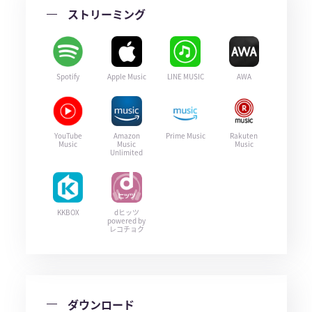
ストリーミング
Spotify
Apple Music
LINE MUSIC
AWA
YouTube
Amazon
Prime Music
Rakuten
Music
Music
Music
Unlimited
KKBOX
dヒッツ
powered by
レコチョク
ダウンロード