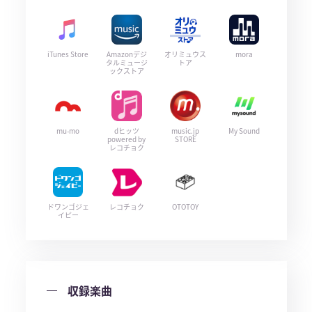
iTunes Store
Amazonデジ
オリミュウス
mora
タルミュージ
トア
ックストア
mu-mo
dヒッツ
music.jp
My Sound
powered by
STORE
レコチョク
ドワンゴジェ
レコチョク
OTOTOY
イピー
収録楽曲