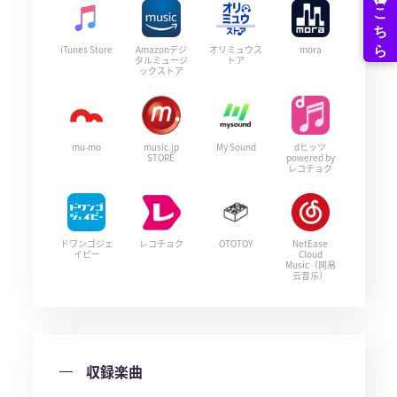
iTunes Store
Amazonデジ
オリミュウス
mora
タルミュージ
トア
ックストア
mu-mo
music.jp
My Sound
dヒッツ
STORE
powered by
レコチョク
ドワンゴジェ
レコチョク
OTOTOY
NetEase
イピー
Cloud
Music（网易
云音乐）
収録楽曲