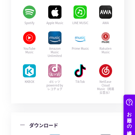
Spotify
Apple Music
LINE MUSIC
AWA
YouTube
Amazon
Prime Music
Rakuten
Music
Music
Music
Unlimited
KKBOX
dヒッツ
TikTok
NetEase
powered by
Cloud
レコチョク
Music（网易
云音乐）
ダウンロード