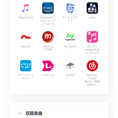
iTunes Store
Amazonデジ
オリミュウス
mora
タルミュージ
トア
ックストア
mu-mo
music.jp
My Sound
dヒッツ
STORE
powered by
レコチョク
ドワンゴジェ
レコチョク
OTOTOY
NetEase
イピー
Cloud
Music（网易
云音乐）
収録楽曲