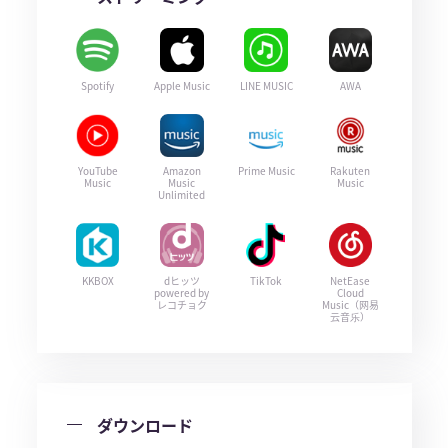
Spotify
Apple Music
LINE MUSIC
AWA
YouTube
Amazon
Prime Music
Rakuten
Music
Music
Music
Unlimited
KKBOX
dヒッツ
TikTok
NetEase
powered by
Cloud
レコチョク
Music（网易
云音乐）
ダウンロード