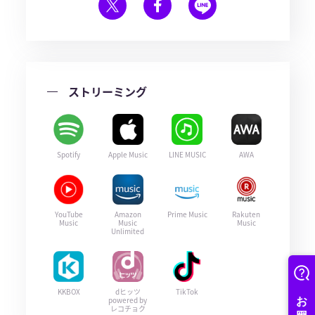
ストリーミング
Spotify
Apple Music
LINE MUSIC
AWA
YouTube
Amazon
Prime Music
Rakuten
Music
Music
Music
Unlimited
KKBOX
dヒッツ
TikTok
powered by
レコチョク