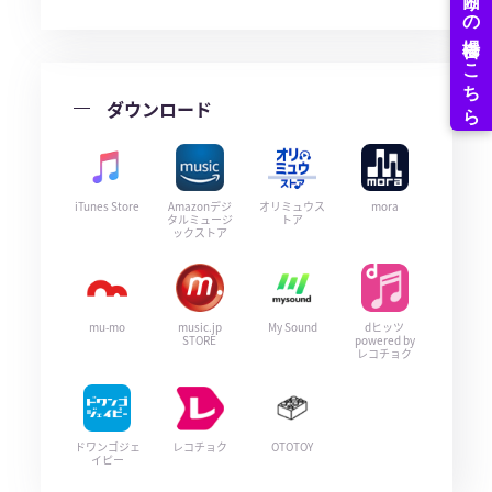
ダウンロード
iTunes Store
Amazonデジ
オリミュウス
mora
タルミュージ
トア
ックストア
mu-mo
music.jp
My Sound
dヒッツ
STORE
powered by
レコチョク
ドワンゴジェ
レコチョク
OTOTOY
イピー