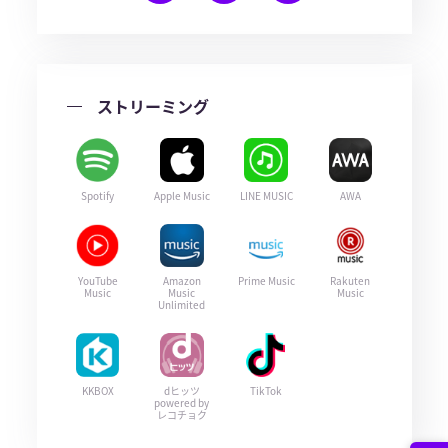
ストリーミング
Spotify
Apple Music
LINE MUSIC
AWA
YouTube
Amazon
Prime Music
Rakuten
Music
Music
Music
Unlimited
KKBOX
dヒッツ
TikTok
powered by
レコチョク