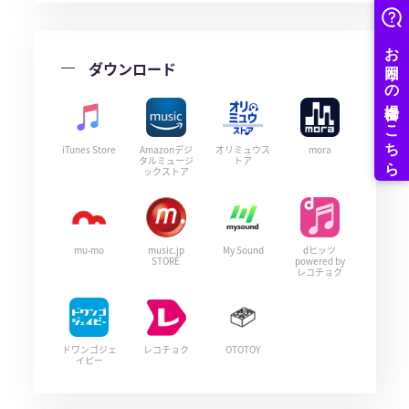
ダウンロード
iTunes Store
Amazonデジ
オリミュウス
mora
タルミュージ
トア
ックストア
mu-mo
music.jp
My Sound
dヒッツ
STORE
powered by
レコチョク
ドワンゴジェ
レコチョク
OTOTOY
イピー