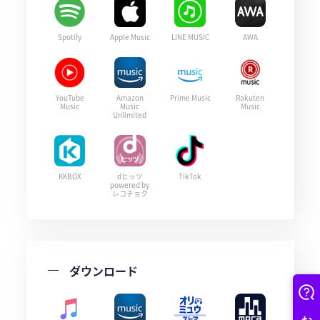
Spotify
Apple Music
LINE MUSIC
AWA
YouTube
Amazon
Prime Music
Rakuten
Music
Music
Music
Unlimited
KKBOX
dヒッツ
TikTok
powered by
レコチョク
ダウンロード