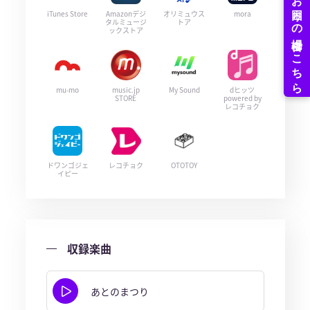
iTunes Store
Amazonデジ
オリミュウス
mora
タルミュージ
トア
ックストア
mu-mo
music.jp
My Sound
dヒッツ
STORE
powered by
レコチョク
ドワンゴジェ
レコチョク
OTOTOY
イピー
収録楽曲
あとのまつり