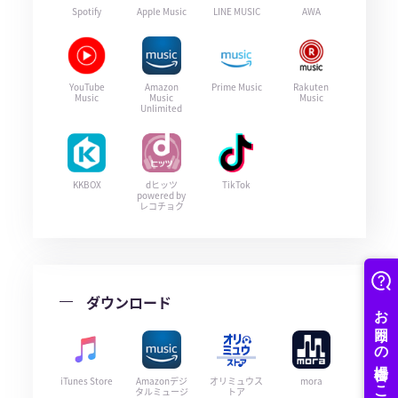
Spotify
Apple Music
LINE MUSIC
AWA
YouTube
Amazon
Prime Music
Rakuten
Music
Music
Music
Unlimited
KKBOX
dヒッツ
TikTok
powered by
レコチョク
ダウンロード
iTunes Store
Amazonデジ
オリミュウス
mora
タルミュージ
トア