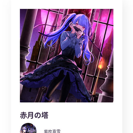
赤月の塔
紫吹真雪