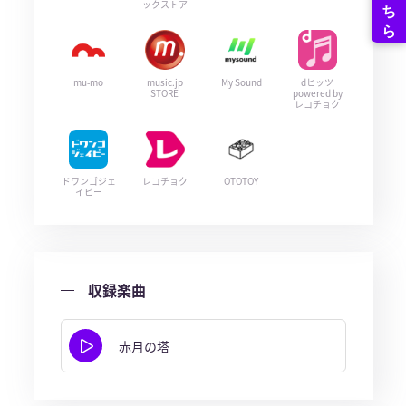
ックストア
mu-mo
music.jp
My Sound
dヒッツ
STORE
powered by
レコチョク
ドワンゴジェ
レコチョク
OTOTOY
イピー
収録楽曲
赤月の塔