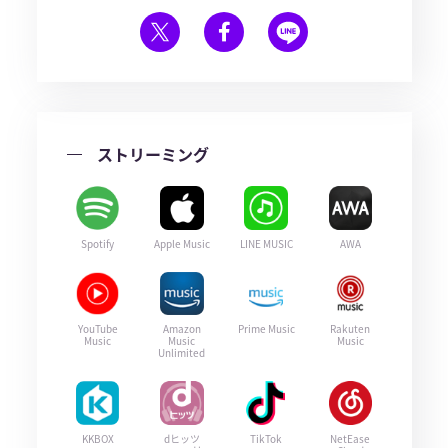
ストリーミング
Spotify
Apple Music
LINE MUSIC
AWA
YouTube
Amazon
Prime Music
Rakuten
Music
Music
Music
Unlimited
KKBOX
dヒッツ
TikTok
NetEase