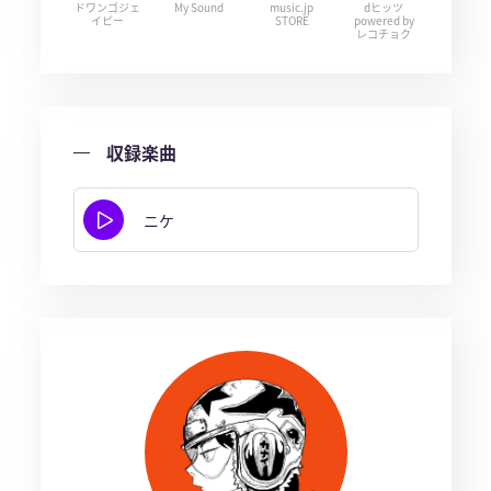
ドワンゴジェ
My Sound
music.jp
dヒッツ
イピー
STORE
powered by
レコチョク
収録楽曲
ニケ