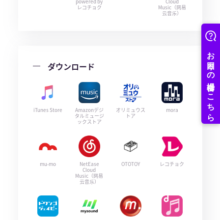
powered by
Cloud
レコチョク
Music（网易
云音乐）
ダウンロード
iTunes Store
Amazonデジ
オリミュウス
mora
タルミュージ
トア
ックストア
mu-mo
NetEase
OTOTOY
レコチョク
Cloud
Music（网易
云音乐）