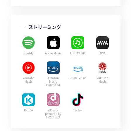
ストリーミング
Spotify
Apple Music
LINE MUSIC
AWA
YouTube
Amazon
Prime Music
Rakuten
Music
Music
Music
Unlimited
KKBOX
dヒッツ
TikTok
powered by
レコチョク