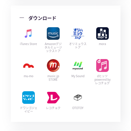
ダウンロード
iTunes Store
Amazonデジ
オリミュウス
mora
タルミュージ
トア
ックストア
mu-mo
music.jp
My Sound
dヒッツ
STORE
powered by
レコチョク
ドワンゴジェ
レコチョク
OTOTOY
イピー