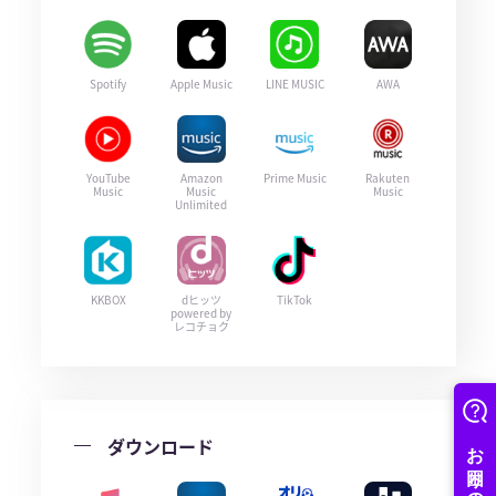
Spotify
Apple Music
LINE MUSIC
AWA
YouTube
Amazon
Prime Music
Rakuten
Music
Music
Music
Unlimited
KKBOX
dヒッツ
TikTok
powered by
レコチョク
ダウンロード