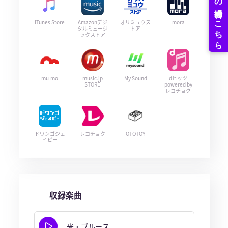
iTunes Store
Amazonデジ
オリミュウス
mora
タルミュージ
トア
ックストア
mu-mo
music.jp
My Sound
dヒッツ
STORE
powered by
レコチョク
ドワンゴジェ
レコチョク
OTOTOY
イピー
収録楽曲
米・ブルース