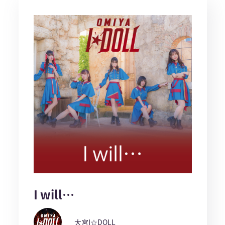
I will…
大宮I☆DOLL