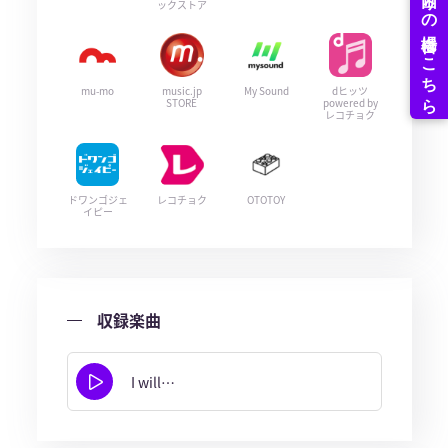
ックストア
mu-mo
music.jp
My Sound
dヒッツ
STORE
powered by
レコチョク
ドワンゴジェ
レコチョク
OTOTOY
イピー
収録楽曲
I will…