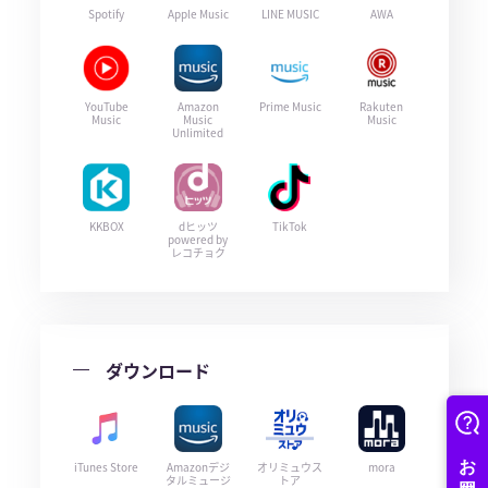
Spotify
Apple Music
LINE MUSIC
AWA
YouTube
Amazon
Prime Music
Rakuten
Music
Music
Music
Unlimited
KKBOX
dヒッツ
TikTok
powered by
レコチョク
ダウンロード
iTunes Store
Amazonデジ
オリミュウス
mora
タルミュージ
トア