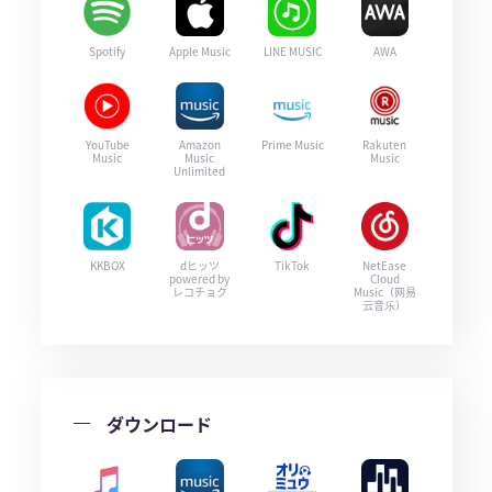
Spotify
Apple Music
LINE MUSIC
AWA
YouTube
Amazon
Prime Music
Rakuten
Music
Music
Music
Unlimited
KKBOX
dヒッツ
TikTok
NetEase
powered by
Cloud
レコチョク
Music（网易
云音乐）
ダウンロード