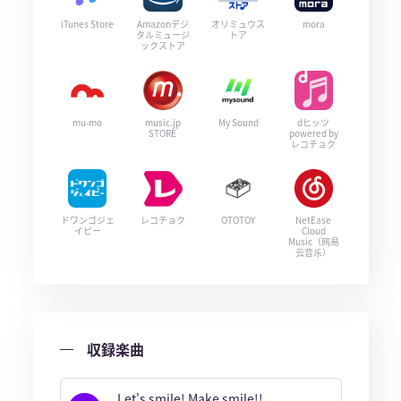
iTunes Store
Amazonデジ
オリミュウス
mora
タルミュージ
トア
ックストア
mu-mo
music.jp
My Sound
dヒッツ
STORE
powered by
レコチョク
ドワンゴジェ
レコチョク
OTOTOY
NetEase
イピー
Cloud
Music（网易
云音乐）
収録楽曲
Let's smile! Make smile!!