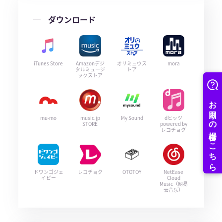
ダウンロード
iTunes Store
Amazonデジ
オリミュウス
mora
タルミュージ
トア
ックストア
mu-mo
music.jp
My Sound
dヒッツ
STORE
powered by
レコチョク
ドワンゴジェ
レコチョク
OTOTOY
NetEase
イピー
Cloud
Music（网易
云音乐）