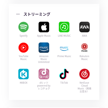
ストリーミング
Spotify
Apple Music
LINE MUSIC
AWA
YouTube
Amazon
Prime Music
Rakuten
Music
Music
Music
Unlimited
KKBOX
dヒッツ
TikTok
NetEase
powered by
Cloud
レコチョク
Music（网易
云音乐）