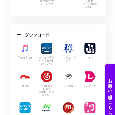
powered by
Cloud
レコチョク
Music（网易
云音乐）
ダウンロード
iTunes Store
Amazonデジ
オリミュウス
mora
タルミュージ
トア
ックストア
mu-mo
NetEase
OTOTOY
レコチョク
Cloud
Music（网易
云音乐）