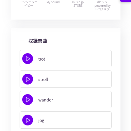
ドワンゴジェ
My Sound
music.jp
dヒッツ
イピー
STORE
powered by
レコチョク
収録楽曲
trot
stroll
wander
jog