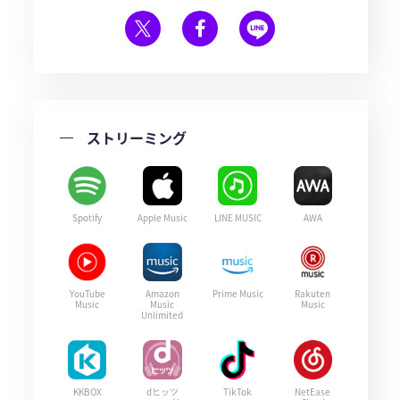
ストリーミング
Spotify
Apple Music
LINE MUSIC
AWA
YouTube
Amazon
Prime Music
Rakuten
Music
Music
Music
Unlimited
KKBOX
dヒッツ
TikTok
NetEase