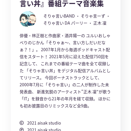
言い丼』番組テーマ音楽集
そりゃ言いBAND ・ そりゃ言ーず ・
そりゃ言い DA パーリー ・ 正木 凜
俳優・林正樹と作曲家・酒井陽一の ユルいおしゃ
べりのじかん「そりゃぁ〜、言い方しだいだな
ぁ？！」。 2007年1月から毎週ポッドキャスト配
信をスタート！ 2021年5月に迎えた配信750回を
記念して、 これまでの番組テーマ曲を全て収録し
た 「そりゃ言い丼」をデジタル配信アルバムとし
てリリース。 今回ボーナストラックとして、
2000年7月に「そりゃ言い」の二人が制作した未
発表曲、 新進気鋭のアーティスト"正木 凜"が歌う
「IT」を録音から21年の年月を経て収録。 ほかに
も初お披露目のリミックスなど全9曲。​
2021 aisak studio
2021 aisak studio