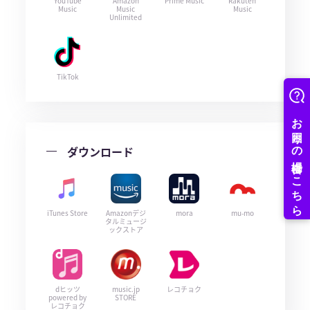
YouTube
Amazon
Prime Music
Rakuten
Music
Music
Music
Unlimited
TikTok
ダウンロード
iTunes Store
Amazonデジ
mora
mu-mo
タルミュージ
ックストア
dヒッツ
music.jp
レコチョク
powered by
STORE
レコチョク