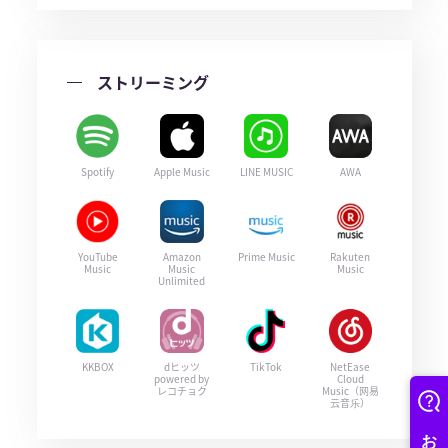
ストリーミング
Spotify
Apple Music
LINE MUSIC
AWA
YouTube
Amazon
Prime Music
Rakuten
Music
Music
Music
Unlimited
KKBOX
dヒッツ
TikTok
NetEase
powered by
Cloud
レコチョク
Music（网易
云音乐）