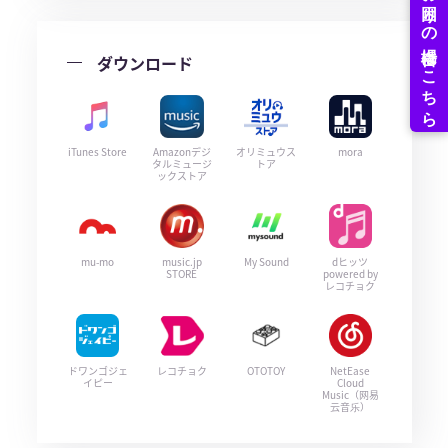
ダウンロード
iTunes Store
Amazonデジ
オリミュウス
mora
タルミュージ
トア
ックストア
mu-mo
music.jp
My Sound
dヒッツ
STORE
powered by
レコチョク
ドワンゴジェ
レコチョク
OTOTOY
NetEase
イピー
Cloud
Music（网易
云音乐）