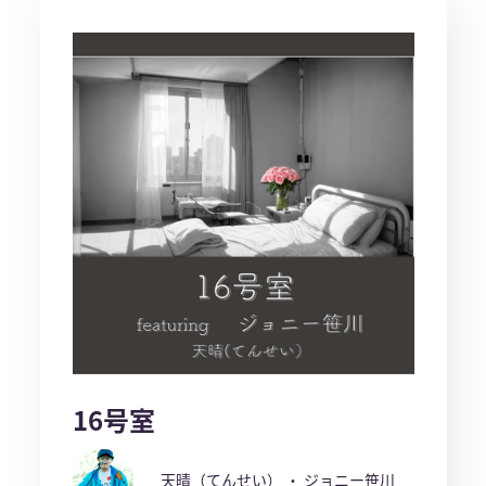
16号室
天晴（てんせい） ・ ジョニー笹川