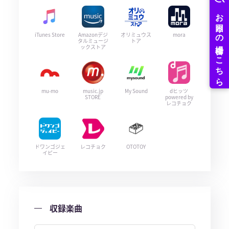
iTunes Store
Amazonデジ
オリミュウス
mora
タルミュージ
トア
ックストア
mu-mo
music.jp
My Sound
dヒッツ
STORE
powered by
レコチョク
ドワンゴジェ
レコチョク
OTOTOY
イピー
収録楽曲