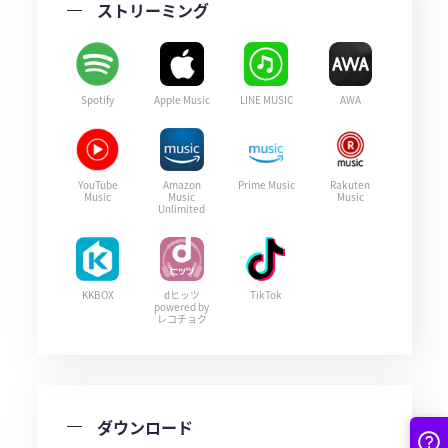
ストリーミング
Spotify
Apple Music
LINE MUSIC
AWA
YouTube
Amazon
Prime Music
Rakuten
Music
Music
Music
Unlimited
KKBOX
dヒッツ
TikTok
powered by
レコチョク
ダウンロード