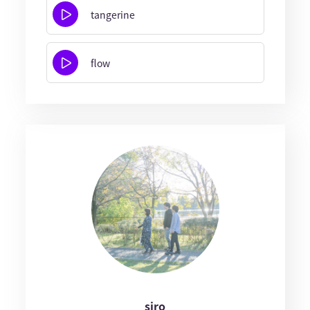
tangerine
flow
siro