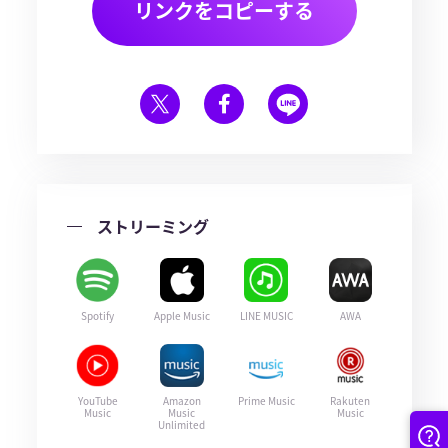
リンクをコピーする
ストリーミング
Spotify
Apple Music
LINE MUSIC
AWA
YouTube
Amazon
Prime Music
Rakuten
Music
Music
Music
Unlimited