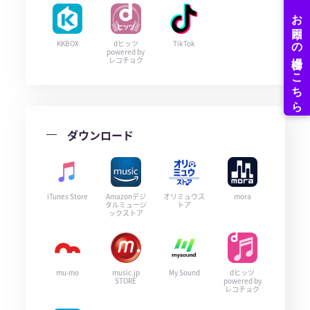
KKBOX
dヒッツ
TikTok
powered by
レコチョク
ダウンロード
iTunes Store
Amazonデジ
オリミュウス
mora
タルミュージ
トア
ックストア
mu-mo
music.jp
My Sound
dヒッツ
STORE
powered by
レコチョク