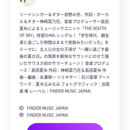
リードシンガー＆ギター音野み空、作詞・ボーカ
ル＆ギター神崎菜乃花、音楽プロデューサー島田
夏糸によるミュージックユニット「THE SOUTH
OF SKY」待望の4th.シングル！「学生時代、親友
達と過ごした時間はまるで奇跡みたいだった」を
テーマに、主人公の女の子達が〝一緒に過ごす最
後の夏の日〟の情景を軽快なサウンドにのせて描
いたサウスカ初のサマーチューン！ 音楽プロデュ
ース：島田夏糸 作詞：神崎菜乃花＆島田夏糸 作
曲・編曲：永瀬瑛一 リミキサー：石川富章 アート
ワーク：夏木元みなみ フォトグラフィック：加賀
美 唯 レーベル：FINDER MUSIC JAPAN
FINDER MUSIC JAPAN
FINDER MUSIC JAPAN