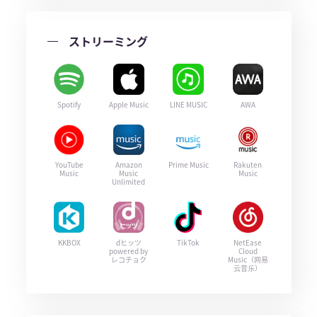
ストリーミング
Spotify
Apple Music
LINE MUSIC
AWA
YouTube
Amazon
Prime Music
Rakuten
Music
Music
Music
Unlimited
KKBOX
dヒッツ
TikTok
NetEase
powered by
Cloud
レコチョク
Music（网易
云音乐）