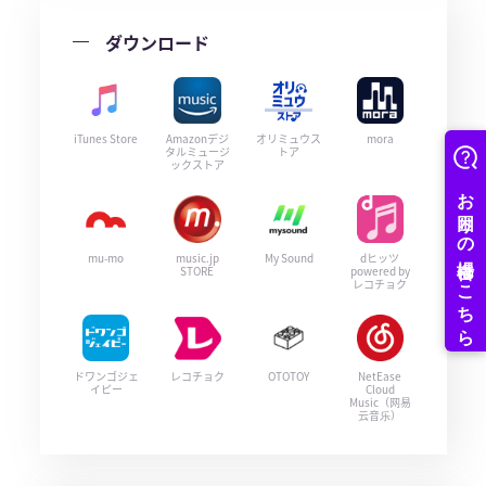
ダウンロード
iTunes Store
Amazonデジ
オリミュウス
mora
タルミュージ
トア
ックストア
mu-mo
music.jp
My Sound
dヒッツ
STORE
powered by
レコチョク
ドワンゴジェ
レコチョク
OTOTOY
NetEase
イピー
Cloud
Music（网易
云音乐）